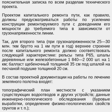
пояснительная записка по всем разделам технического
проекта.
Проектом капитального ремонта пути, как правило,
должны предусматриваться работы по усилению
конструкции ремонтируемого пути с доведением его
мощности до требуемого типа в зависимости от
грузонапряженности линии.
Так, для второго типа (при грузонапряженности 25—30
млн. ткм брутто на 1 км пути в год) верхнее строение
после капитального ремонта должно соответствовать
следующей характеристике: рельсы типа Р65, шпалы
деревянные или железобетонные 1 840—2 000 шт. на 1
км; балласт щебеночный толщиной 35 см под шпалой на
песчаной подушке толщиной 20 см.
В состав проектной документации на работы по лечению
земляного полотна входят:
топографический план местности с указанием
существующих водоотводов и других устройств; данные
инженерно-геологического обследования (буровые
выработки, определение физико-геологических свойств
грунтов и т. п.);