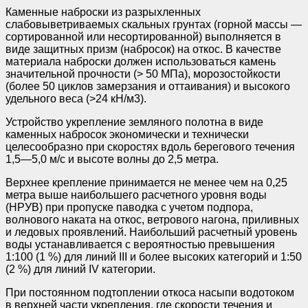
Каменные наброски из разрыхленных
слабовыветриваемых скальных грунтах (горной массы —
сортированной или несортированной) выполняется в
виде защитных призм (набросок) на откос. В качестве
материала наброски должен использоваться камень
значительной прочности (> 50 МПа), морозостойкости
(более 50 циклов замерзания и оттаивания) и высокого
удельного веса (>24 кН/м3).
Устройство укрепление земляного полотна в виде
каменных набросок экономически и технически
целесообразно при скоростях вдоль берегового течения
1,5—5,0 м/с и высоте волны до 2,5 метра.
Верхнее крепление принимается не менее чем на 0,25
метра выше наибольшего расчетного уровня воды
(НРУВ) при пропуске паводка с учетом подпора,
волнового наката на откос, ветрового нагона, приливных
и ледовых проявлений. Наибольший расчетный уровень
воды устанавливается с вероятностью превышения
1:100 (1 %) для линий III и более высоких категорий и 1:50
(2 %) для линий IV категории.
При постоянном подтоплении откоса насыпи водотоком
в верхней части укрепления, где скорости течения и