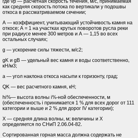
где vp — расчетная скорость течения, м/с, принимаемая
как средняя скорость потока по вертикали у подошвы
откоса в рассматриваемом сечении;
А — коэффициент, учитывающий устойчивость камня на
откосе; А = 1 на участках крутых поворотов русла реки
при радиусе менее 300 метров и А — 1,15 во всех
остальных случаях;
g — ускорение силы тяжести, м/с2;
gK и gB — удельный вес камня и воды соответственно,
кН/м3;
а — угол наклона откоса насыпи к горизонту, град;
QK — вес расчетного камня, кН;
hi%— высота волны i%-ной обеспеченности, м
(обеспеченность i принимается 1 % для всех дорог от 111
категории и выше и 2 % для дорог IV категории);
X — средняя длина волны, м; величины и X
определяется по СНиП 2.06.04-82.
Сортированная горная масса должна содержать не