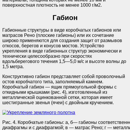
поверхностная плотность не менее 1000 г/м2.
Габион
Габионные структуры в виде коробчатых габионов или
матрасов Рено (плоские габионы) или их сочетание
широко применяются для создания защит от размывов
откосов, берегов и конусов мостов. Устройство
укрепления в виде габионных структур экономически и
технически целесообразно при скоростях
вдольберегового течения 1,5—5,0 м/с и высоте волны до
1,5 метра.
Конструктивно габион представляет собой проволочный
остов коробчатого типа, заполняемый камнем.
Коробчатый габион — ящик прямоугольной формы с
откидными крышками (рис. 4), изготовленный из
металлической оцинкованной сетки, которая имеет
шестигранные звенья (ячеи) с двойным кручением.
Рис. 4. Коробчатые габионы: а, б— габионы соответственн
диафрагмы и с диафрагмой; в — матрас Рено; г — металл