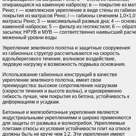
опирающаяся на каменную наброску; в — покрытие из ма
Рено; г — комплексное укрепление в виде стены из габион
покрытия из матрасов Рено; / — габионы сечением 1,0×1,0
матрасы Рено; 3 — максимальный размыв дна; 4 — основ
каменной наброски; 5 — фильтр из геотекстиля; 6 — обрат
засыпка; НРУВ и МУВ — соответственно наивысший расч
меженный уровни воды
Укрепление земляного полотна и защитные сооружения
из габионных структур рассчитываются на скорость
вдольберегового течения, волновое воздействие,
ледовую нагрузку и возможность подмыва основания.
Использование габионных конструкций в качестве
укрепление земляного полотна, имеет свои
преимущества: высокое сопротивление нагрузкам
(скорости течения и высоте волны), и одновременно
гибкость лучше, чем покрытия из бетона, устойчивость к
деформациям и усадкам.
Бетонные и железобетонные укрепления являются
индустриальными укреплениями и широко применяются
для защиты от размыва и волноприбоя. Укрепляемые
плитами откосы из условия устойчивости плит на откосе
должны быть не круче чем 1:2. Эти укрепления имеют