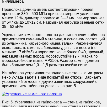
миллиметра.
Проволока должна иметь соответствующий предел
прочности 380—500 МПа при соразмерном удлинении
менее 12 %, диаметр проволоки 2—3 мм, размер звеньев
от 5×7 см до 10×12 см. Разрывная нагрузка звеньев сетки
35—53 кН/м.
Укрепление земляного полотна для заполнения габионов
применяется каменный материал, в основном состоящий
из булыжника, карьерного камня, гальки. Рекомендуется
использовать камень с большим удельным весом (не
меньше 17 кН/м3) и пористостью не более 0,40, прочный,
неразмягчаемых пород, морозоустойчивый (марка по
морозостойкости выше МР350). Размер камня должен
быть больше чем 1,0—1,5 размера ячейки сетки.
Из габионов устраиваются подпорные стены, а матрасы
Рено укладывают в виде покрытий на откосы. Варианты
укреплений откосов и других защитных сооружений с
применением габионов указаны на рис. 5.
Рис. 5. Укрепления из габионов: а — стена из габионов,
опирающаяся на матрасы Рено; б — стена из габионов,