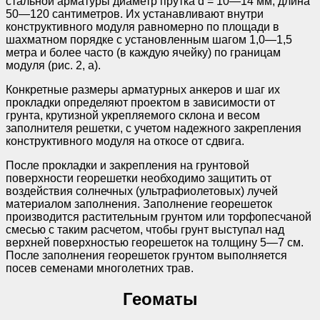
стальной арматуры диаметр прутка d = 10—14 мм, длина
50—120 сантиметров. Их устанавливают внутри
конструктивного модуля равномерно по площади в
шахматном порядке с установленным шагом 1,0—1,5
метра и более часто (в каждую ячейку) по границам
модуля (рис. 2, а).
Конкретные размеры арматурных анкеров и шаг их
прокладки определяют проектом в зависимости от
грунта, крутизной укрепляемого склона и весом
заполнителя решетки, с учетом надежного закрепления
конструктивного модуля на откосе от сдвига.
После прокладки и закрепления на грунтовой
поверхности георешетки необходимо защитить от
воздействия солнечных (ультрафиолетовых) лучей
материалом заполнения. Заполнение георешеток
производится растительным грунтом или торфопесчаной
смесью с таким расчетом, чтобы грунт выступал над
верхней поверхностью георешеток на толщину 5—7 см.
После заполнения георешеток грунтом выполняется
посев семенами многолетних трав.
Геоматы