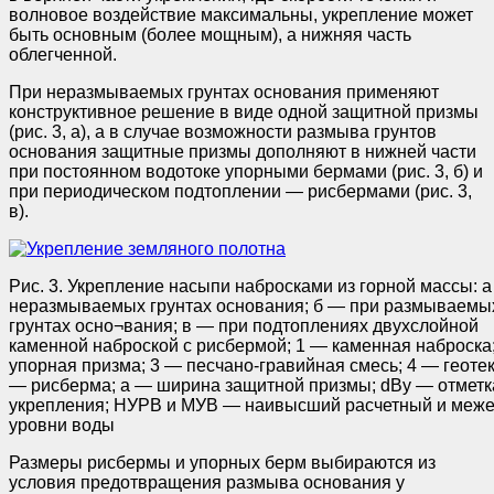
волновое воздействие максимальны, укрепление может
быть основным (более мощным), а нижняя часть
облегченной.
При неразмываемых грунтах основания применяют
конструктивное решение в виде одной защитной призмы
(рис. 3, а), а в случае возможности размыва грунтов
основания защитные призмы дополняют в нижней части
при постоянном водотоке упорными бермами (рис. 3, б) и
при периодическом подтоплении — рисбермами (рис. 3,
в).
Рис. 3. Укрепление насыпи набросками из горной массы: 
неразмываемых грунтах основания; б — при размываемы
грунтах осно¬вания; в — при подтоплениях двухслойной
каменной наброской с рисбермой; 1 — каменная наброска
упорная призма; 3 — песчано-гравийная смесь; 4 — геотек
— рисберма; а — ширина защитной призмы; dBy — отметк
укрепления; НУРВ и МУВ — наивысший расчетный и меж
уровни воды
Размеры рисбермы и упорных берм выбираются из
условия предотвращения размыва основания у