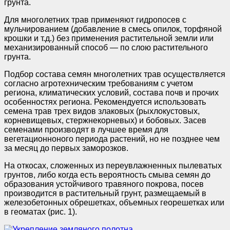
грунта.
Для многолетних трав применяют гидропосев с
мульчированием (добавление в смесь опилок, торфяной
крошки и т.д.) без применения растительной земли или
механизированный способ — по слою растительного
грунта.
Подбор состава семян многолетних трав осуществляется
согласно агротехническим требованиям с учетом
региона, климатических условий, состава почв и прочих
особенностях региона. Рекомендуется использовать
семена трав трех видов злаковых (рыхлокустовых,
корневищевых, стержнекорневых) и бобовых. Засев
семенами производят в лучшее время для
вегетационноного периода растений, но не позднее чем
за месяц до первых заморозков.
На откосах, сложенных из переувлажненных пылеватых
грунтов, либо когда есть вероятность смыва семян до
образования устойчивого травяного покрова, посев
производится в растительный грунт, размещаемый в
железобетонных обрешетках, объемных георешетках или
в геоматах (рис. 1).