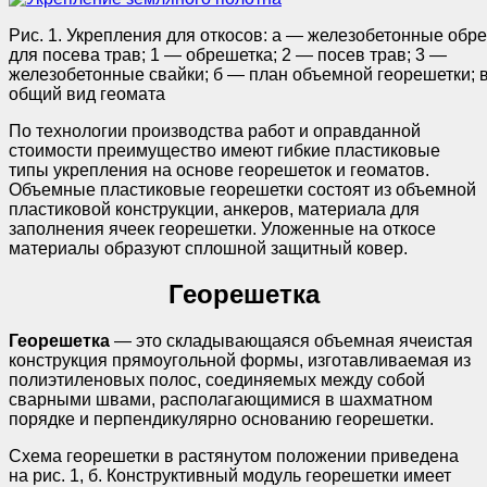
Рис. 1. Укрепления для откосов: а — железобетонные обр
для посева трав; 1 — обрешетка; 2 — посев трав; 3 —
железобетонные свайки; б — план объемной георешетки; 
общий вид геомата
По технологии производства работ и оправданной
стоимости преимущество имеют гибкие пластиковые
типы укрепления на основе георешеток и геоматов.
Объемные пластиковые георешетки состоят из объемной
пластиковой конструкции, анкеров, материала для
заполнения ячеек георешетки. Уложенные на откосе
материалы образуют сплошной защитный ковер.
Георешетка
Георешетка
— это складывающаяся объемная ячеистая
конструкция прямоугольной формы, изготавливаемая из
полиэтиленовых полос, соединяемых между собой
сварными швами, располагающимися в шахматном
порядке и перпендикулярно основанию георешетки.
Схема георешетки в растянутом положении приведена
на рис. 1, б. Конструктивный модуль георешетки имеет