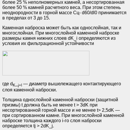
более 25 % неполномерных камней, а несортированная
более 50 % камней расчетного веса. При этом степень
неоднородности в горной массе Сц- d60/dl0 принимается
в пределах от 3 до 15.
Каменная наброска может быть как однослойная, так и
многослойная. При многослойной каменной наброске
размеры камня нижних слоев dK_i определяются из
условия их фильтрационной устойчивости
где d
_
— диаметр вышележащего контактирующего
K
j
+
l
слоя каменной наброски.
Толщина однослойной каменной наброски (защитной
призмы) t должна быть не менее t > 3dK при
несортированной горной массе и не менее t> 2,5dK —
при сортированном камне. При многослойной каменной
наброске толщина каждого i-го слоя наброски
определяется tj > 2dK_j.