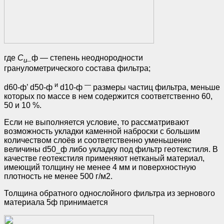
где
С
_
ф — степень неоднородности
и
гранулометрического состава фильтра;
и
—
d60-ф’ d50-ф
d10-ф
размеры частиц фильтра, меньше
которых по массе в нем содержится соответственно 60,
50 и 10 %.
Если не выполняется условие, то рассматривают
возможность укладки каменной наброски с большим
количеством слоёв и соответственно уменьшение
величины d50_ф либо укладку под фильтр геотекстиля. В
качестве геотекстиля применяют нетканый материал,
имеющий толщину не менее 4 мм и поверхностную
плотность не менее 500 г/м2.
Толщина обратного однослойного фильтра из зернового
материала 5ф принимается