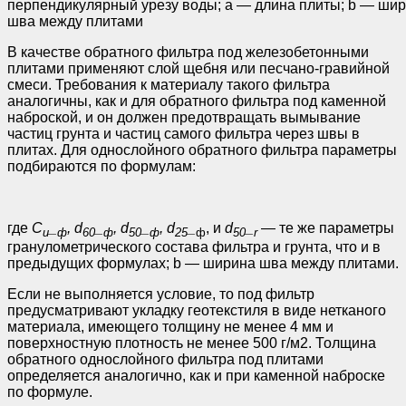
перпендикулярный урезу воды; а — длина плиты; b — ши
шва между плитами
В качестве обратного фильтра под железобетонными
плитами применяют слой щебня или песчано-гравийной
смеси. Требования к материалу такого фильтра
аналогичны, как и для обратного фильтра под каменной
наброской, и он должен предотвращать вымывание
частиц грунта и частиц самого фильтра через швы в
плитах. Для однослойного обратного фильтра параметры
подбираются по формулам:
где
С
_
,
d
_
,
d
_
,
d
_
, и
d
_
— те же параметры
и
ф
60
ф
50
ф
25
ф
50
r
гранулометри­ческого состава фильтра и грунта, что и в
предыдущих формулах; b — ширина шва между плитами.
Если не выполняется условие, то под фильтр
предусматривают укладку геотекстиля в виде нетканого
материала, имеющего толщину не менее 4 мм и
поверхностную плотность не менее 500 г/м2. Толщина
обратного однослойного фильтра под плитами
определяется аналогично, как и при каменной наброске
по формуле.