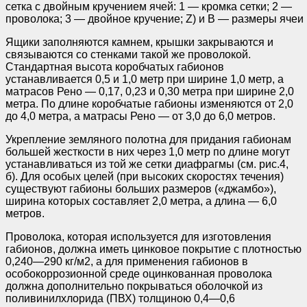
сетка с двойным кручением ячей: 1 — кромка сетки; 2 —
проволока; 3 — двойное кручение; Z) и В — размеры ячеи
Ящики заполняются камнем, крышки закрываются и
связываются со стенками такой же проволокой.
Стандартная высота коробчатых габионов
устанавливается 0,5 и 1,0 метр при ширине 1,0 метр, а
матрасов Рено — 0,17, 0,23 и 0,30 метра при ширине 2,0
метра. По длине коробчатые габионы изменяются от 2,0
до 4,0 метра, а матрасы Рено — от 3,0 до 6,0 метров.
Укрепление земляного полотна для придания габионам
большей жесткости в них через 1,0 метр по длине могут
устанавливаться из той же сетки диафрагмы (см. рис.4,
б). Для особых целей (при высоких скоростях течения)
существуют габионы больших размеров («джамбо»),
ширина которых составляет 2,0 метра, а длина — 6,0
метров.
Проволока, которая используется для изготовления
габионов, должна иметь цинковое покрытие с плотностью
0,240—290 кг/м2, а для применения габионов в
особокоррозионной среде оцинкованная проволока
должна дополнительно покрываться оболочкой из
поливинилхлорида (ПВХ) толщиною 0,4—0,6