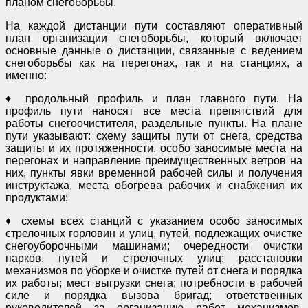
планом снегоборьбы.
На каждой дистанции пути составляют оперативный
план организации снегоборьбы, который включает
основные данные о дистанции, связанные с ведением
снегоборьбы как на перегонах, так и на станциях, а
именно:
♦ продольный профиль и план главного пути. На
профиль пути наносят все места препятствий для
работы снегоочистителя, раздельные пункты. На плане
пути указывают: схему защиты пути от снега, средства
защиты и их протяженности, особо заносимые места на
перегонах и направление преимущественных ветров на
них, пункты явки временной рабочей силы и получения
инструктажа, места обогрева рабочих и снабжения их
продуктами;
♦ схемы всех станций с указанием особо заносимых
стрелочных горловин и улиц, путей, подлежащих очистке
снегоуборочными машинами; очередности очистки
парков, путей и стрелочных улиц; расстановки
механизмов по уборке и очистке путей от снега и порядка
их работы; мест выгрузки снега; потребности в рабочей
силе и порядка вызова бригад; ответственных
руководителей за организацию работ механизмов,